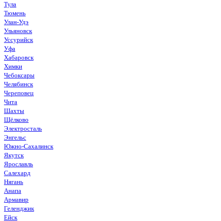
Тула
Тюмень
Улан-Удэ
Ульяновск
Уссурийск
Уфа
Хабаровск
Химки
Чебоксары
Челябинск
Череповец
Чита
Шахты
Щёлково
Электросталь
Энгельс
Южно-Сахалинск
Якутск
Ярославль
Салехард
Нягань
Анапа
Армавир
Геленджик
Ейск