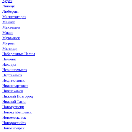
Курск
Липецк
Люберцы
Магнитогорск
Майкоп
Махачкала
Миасс
Мурманск
Муром
Мытищи
Набережные Челны
Нальчик
Находка
Невинномысск
Нефтекамск
Нефтеюганск
Нижневартовск
Нижнекамск
Нижний Новгород
Нижний Тагил
Новокузнецк
Новокуйбышевск
Новомосковск
Новороссийск
Новосибирск