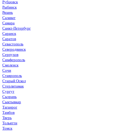
Рубцовск
Рыбинск
Рязань
Салават
Самара
Санкт-Петербург
Саранск
Саратов
Севастополь
Северодвинск
Серпухов
Симферополь
Смоленск
Сочи
Ставрополь
Старый Оскол
Стерлитамак
Сургут
Сызрань
Сыктывкар
Таганрог
Тамбов
Тверь
Тольятти
Томск