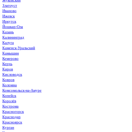
Жуковский
Златоуст
Иваново
Ижевск
Иркутск
Йошкар-Ола
Казань
Калининград
Калуга
Каменск-Уральский
Камышин
Кемерово
Керчь
Киров
Кисловодск
Ковров
Коломна
Комсомольск-на-Амуре
Копейск
Королёв
Кострома
Красногорск
Краснодар
Красноярск
Курган