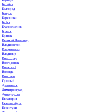
Батайск
Белгород
Бердск
Березники
Бийск
Благовещенск
Братск
Брянск
Великий Новгород
Владивосток
Владикавказ
Владимир
Волгоград
Волгодонск
Волжский
Вологда
Воронеж
Грозный
Дзержинск
Димитровград
Домодедово
Евпатория
Екатеринбург
Ессентуки