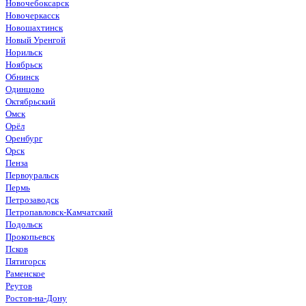
Новочебоксарск
Новочеркасск
Новошахтинск
Новый Уренгой
Норильск
Ноябрьск
Обнинск
Одинцово
Октябрьский
Омск
Орёл
Оренбург
Орск
Пенза
Первоуральск
Пермь
Петрозаводск
Петропавловск-Камчатский
Подольск
Прокопьевск
Псков
Пятигорск
Раменское
Реутов
Ростов-на-Дону