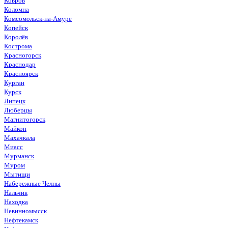
Ковров
Коломна
Комсомольск-на-Амуре
Копейск
Королёв
Кострома
Красногорск
Краснодар
Красноярск
Курган
Курск
Липецк
Люберцы
Магнитогорск
Майкоп
Махачкала
Миасс
Мурманск
Муром
Мытищи
Набережные Челны
Нальчик
Находка
Невинномысск
Нефтекамск