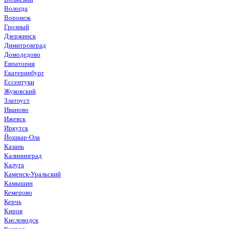
Вологда
Воронеж
Грозный
Дзержинск
Димитровград
Домодедово
Евпатория
Екатеринбург
Ессентуки
Жуковский
Златоуст
Иваново
Ижевск
Иркутск
Йошкар-Ола
Казань
Калининград
Калуга
Каменск-Уральский
Камышин
Кемерово
Керчь
Киров
Кисловодск