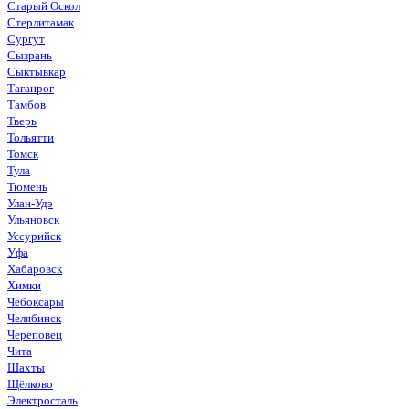
Старый Оскол
Стерлитамак
Сургут
Сызрань
Сыктывкар
Таганрог
Тамбов
Тверь
Тольятти
Томск
Тула
Тюмень
Улан-Удэ
Ульяновск
Уссурийск
Уфа
Хабаровск
Химки
Чебоксары
Челябинск
Череповец
Чита
Шахты
Щёлково
Электросталь