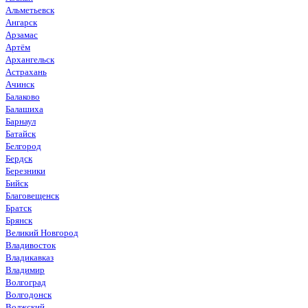
Альметьевск
Ангарск
Арзамас
Артём
Архангельск
Астрахань
Ачинск
Балаково
Балашиха
Барнаул
Батайск
Белгород
Бердск
Березники
Бийск
Благовещенск
Братск
Брянск
Великий Новгород
Владивосток
Владикавказ
Владимир
Волгоград
Волгодонск
Волжский