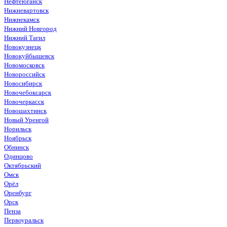
Нефтеюганск
Нижневартовск
Нижнекамск
Нижний Новгород
Нижний Тагил
Новокузнецк
Новокуйбышевск
Новомосковск
Новороссийск
Новосибирск
Новочебоксарск
Новочеркасск
Новошахтинск
Новый Уренгой
Норильск
Ноябрьск
Обнинск
Одинцово
Октябрьский
Омск
Орёл
Оренбург
Орск
Пенза
Первоуральск