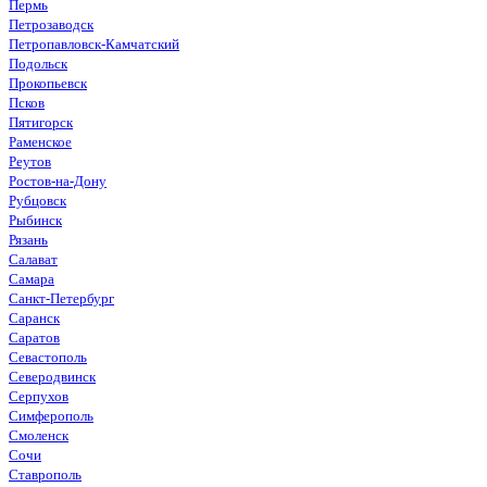
Пермь
Петрозаводск
Петропавловск-Камчатский
Подольск
Прокопьевск
Псков
Пятигорск
Раменское
Реутов
Ростов-на-Дону
Рубцовск
Рыбинск
Рязань
Салават
Самара
Санкт-Петербург
Саранск
Саратов
Севастополь
Северодвинск
Серпухов
Симферополь
Смоленск
Сочи
Ставрополь